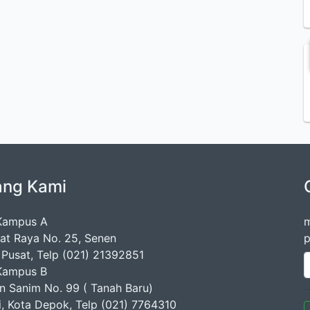
ang Kami
Kampus A
m
mat Raya No. 25, Senen
p
 Pusat, Telp (021) 21392851
Kampus B
en Sanim No. 99 ( Tanah Baru)
ji, Kota Depok, Telp (021) 7764310