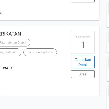
k
ERIKATAN
Ketersediaan
1
Faturrahman Djamil
my Sjahdeini
Heru Soepraptomo
Tampilkan
Detail
1-084-9
Sitasi
k