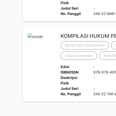
Fisik
Judul Seri
-
No. Panggil
346 02 MAR 
KOMPILASI HUKUM P
Mariam Darus Badrulzaman
Taryana Soenandar
Sutan Re
Edisi
-
ISBN/ISSN
978-979-49
Deskripsi
-
Fisik
Judul Seri
-
No. Panggil
346 02 TAR 