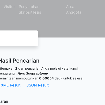
Visitor
Penyerahan
Area
Skripsi/Tesis
Anggota
Hasil Pencarian
itemukan
2
dari pencarian Anda melalui kata kunci:
engarang :
Heru Soepraptomo
ermintaan membutuhkan
0,00054
detik untuk selesai
XML Result
JSON Result
aran