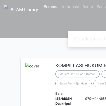
Beranda
Informasi
Berita
Bant
IBLAM Library
KOMPILLASI HUKUM 
Mariam Darus Badrulzaman
Sutan Remy Sjahdeini
Heru 
Edisi
-
ISBN/ISSN
979-414-85
Deskripsi
-