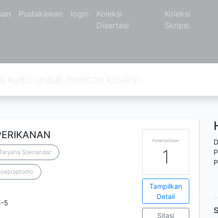
uan
Pustakawan
login
Koleksi
Koleksi
Disertasi
Skripsi
PERIKANAN
Ketersediaan
D
1
P
Taryana Soenandar
P
Soepraptomo
Tampilkan
Detail
5-5
S
Sitasi