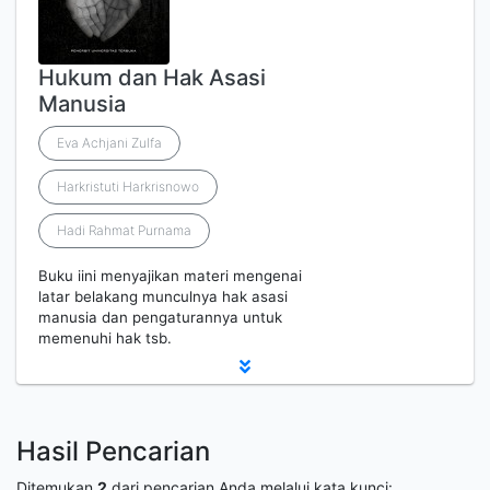
Hukum dan Hak Asasi
Manusia
Eva Achjani Zulfa
Harkristuti Harkrisnowo
Hadi Rahmat Purnama
Buku iini menyajikan materi mengenai
latar belakang munculnya hak asasi
manusia dan pengaturannya untuk
memenuhi hak tsb.
Hasil Pencarian
Ditemukan
2
dari pencarian Anda melalui kata kunci: