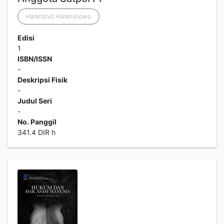
Harkristuti Harkrisnowo
Edisi
1
ISBN/ISSN
-
Deskripsi Fisik
-
Judul Seri
-
No. Panggil
341.4 DIR h