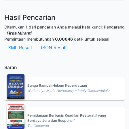
Hasil Pencarian
Ditemukan
1
dari pencarian Anda melalui kata kunci:
Pengarang
:
Firda Miranti
Permintaan membutuhkan
0,00046
detik untuk selesai
XML Result
JSON Result
Saran
Bunga Rampai Hukum Keperdataan
Wurianalya Maria Novenanty - Yanly Gandawidjaja
Pemidanaan Berbasis Keadilan Restoratif yang
Berdaya Jera dan Responsif
T.J Gunawan