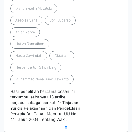
Maria Ekselin Matatula
Asep Taryana
Joni Sudarso
Arijah Zahra
Hafizh Ramadhan
Hasta Sawindah
Oktafiani
Herber Berton Sihombing
Muhammad Noval Arvy Siswanto
Hasil penelitian bersama dosen ini
terkumpul sebanyak 13 artikel,
berjudul sebagai berikut: 1) Tinjauan
Yuridis Pelaksanaan dan Pengelolaan
Perwakafan Tanah Menurut UU No
41 Tahun 2004 Tentang Wak…