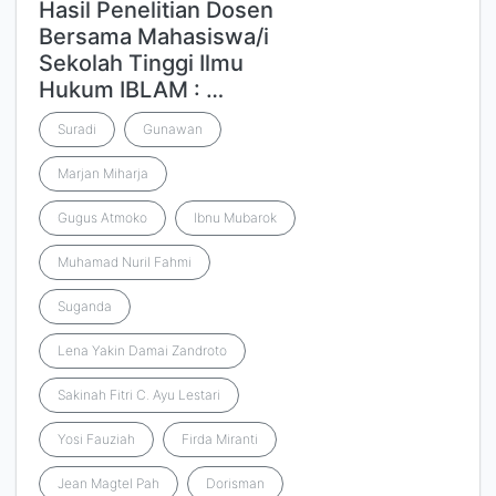
Hasil Penelitian Dosen
Bersama Mahasiswa/i
Sekolah Tinggi Ilmu
Hukum IBLAM : …
Suradi
Gunawan
Marjan Miharja
Gugus Atmoko
Ibnu Mubarok
Muhamad Nuril Fahmi
Suganda
Lena Yakin Damai Zandroto
Sakinah Fitri C. Ayu Lestari
Yosi Fauziah
Firda Miranti
Jean Magtel Pah
Dorisman