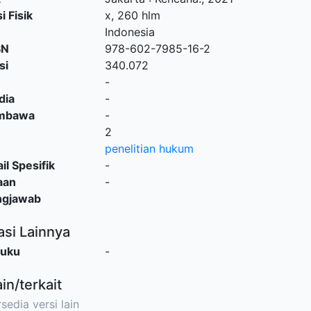
i Fisik
x, 260 hlm
Indonesia
SN
978-602-7985-16-2
si
340.072
-
dia
-
embawa
-
2
penelitian hukum
il Spesifik
-
aan
-
ngjawab
asi Lainnya
Buku
-
ain/terkait
sedia versi lain