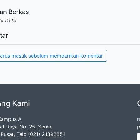
an Berkas
da Data
tar
arus masuk sebelum memberikan komentar
ang Kami
Kampus A
m
mat Raya No. 25, Senen
p
 Pusat, Telp (021) 21392851