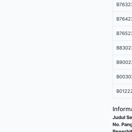
B7632
B7642
B7652
B8302
B9002
B0030
B0122
Informa
Judul Se
No. Pang
Penerbi