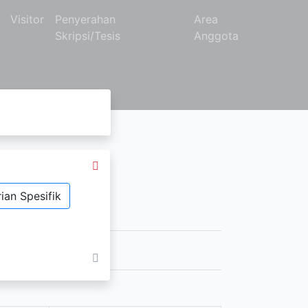
Visitor
Penyerahan
Area
Skripsi/Tesis
Anggota
ian Spesifik