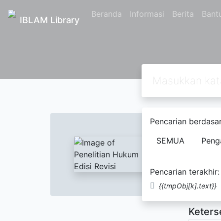
Beranda
Informasi
Berita
Bant
IBLAM Library
Text
Pencarian berdasar
Penel
SEMUA
Peng
Peter
Pencarian terakhir:
Tidak Te
{{tmpObj[k].text}}
Keters