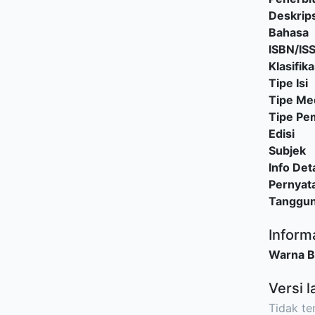
Deskrips
Bahasa
ISBN/IS
Klasifika
Tipe Isi
Tipe Me
Tipe P
Edisi
Subjek
Info Deta
Pernyat
Tanggu
Inform
Warna 
Versi l
Tidak ter