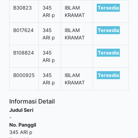
B30823
345
IBLAM
Tersedia
ARI p
KRAMAT
B017624
345
IBLAM
Tersedia
ARI p
KRAMAT
B108824
345
Tersedia
ARI p
B000925
345
IBLAM
Tersedia
ARI p
KRAMAT
Informasi Detail
Judul Seri
-
No. Panggil
345 ARI p