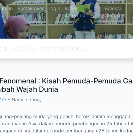
ntuan
Pustakawan
login
Koleksi
Koleksi
Disertasi
Skripsi
Fenomenal : Kisah Pemuda-Pemuda Gag
bah Wajah Dunia
777
- Nama Orang;
ejuang-pejuang muda yang penuhi heroik dalam menggapai 
ajaran macan Asia dalam periode pembangunan 25 tahun t
kampiun dunia dalam periode pembangunan 25 tahun kedua.