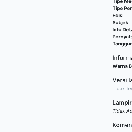
Tipe Me
Tipe P
Edisi
Subjek
Info Deta
Pernyat
Tanggu
Inform
Warna 
Versi l
Tidak ter
Lampir
Tidak A
Komen