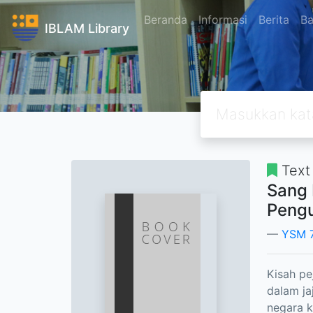
Beranda
Informasi
Berita
Ba
IBLAM Library
Text
Sang 
Pengu
YSM 
Kisah p
dalam j
negara 