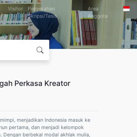
Visitor
Penyerahan
Area
Skripsi/Tesis
Anggota
ah Perkasa Kreator
mimpi, menjadikan Indonesia masuk ke
ahun pertama, dan menjadi kelompok
 Dengan berbekal modal akhlak mulia,