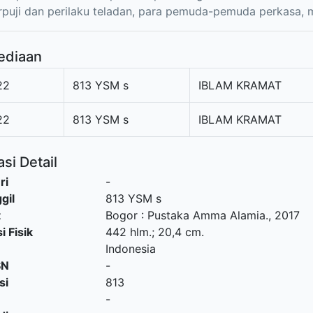
rpuji dan perilaku teladan, para pemuda-pemuda perkasa, 
ediaan
22
813 YSM s
IBLAM KRAMAT
22
813 YSM s
IBLAM KRAMAT
si Detail
ri
-
gil
813 YSM s
t
Bogor
:
Pustaka Amma Alamia
.,
2017
i Fisik
442 hlm.; 20,4 cm.
Indonesia
SN
-
si
813
-