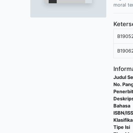
moral te
Keters
B1905
B1906
Informa
Judul Se
No. Pang
Penerbi
Deskrips
Bahasa
ISBN/IS
Klasifika
Tipe Isi