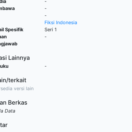
dia
-
embawa
-
-
Fiksi Indonesia
il Spesifik
Seri 1
aan
-
ngjawab
asi Lainnya
Buku
-
ain/terkait
sedia versi lain
an Berkas
da Data
tar