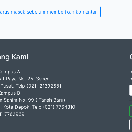
arus masuk sebelum memberikan komentar
ang Kami
Kampus A
m
mat Raya No. 25, Senen
p
 Pusat, Telp (021) 21392851
Kampus B
en Sanim No. 99 ( Tanah Baru)
ji, Kota Depok, Telp (021) 7764310
1) 7762969