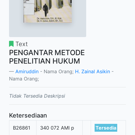
Text
PENGANTAR METODE
PENELITIAN HUKUM
Amiruddin
- Nama Orang;
H. Zainal Asikin
-
Nama Orang;
Tidak Tersedia Deskripsi
Ketersediaan
B26861
340 072 AMI p
Tersedia