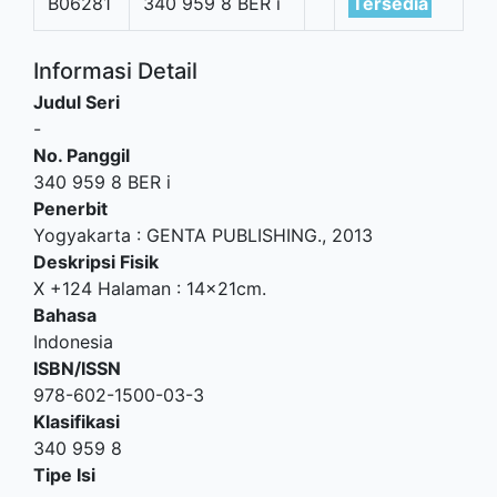
B06281
340 959 8 BER i
Tersedia
Informasi Detail
Judul Seri
-
No. Panggil
340 959 8 BER i
Penerbit
Yogyakarta
:
GENTA PUBLISHING
.,
2013
Deskripsi Fisik
X +124 Halaman : 14x21cm.
Bahasa
Indonesia
ISBN/ISSN
978-602-1500-03-3
Klasifikasi
340 959 8
Tipe Isi