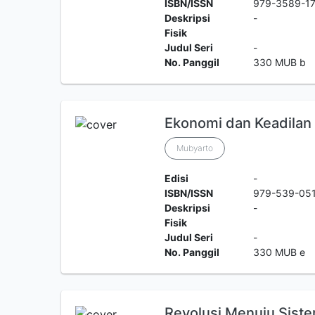
ISBN/ISSN
979-3589-1
Deskripsi
-
Fisik
Judul Seri
-
No. Panggil
330 MUB b
Ekonomi dan Keadilan 
Mubyarto
Edisi
-
ISBN/ISSN
979-539-051
Deskripsi
-
Fisik
Judul Seri
-
No. Panggil
330 MUB e
Revolusi Menuju Sist