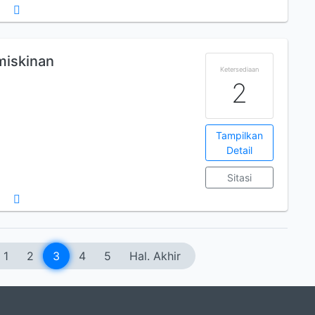
miskinan
Ketersediaan
2
Tampilkan
Detail
Sitasi
1
2
3
4
5
Hal. Akhir