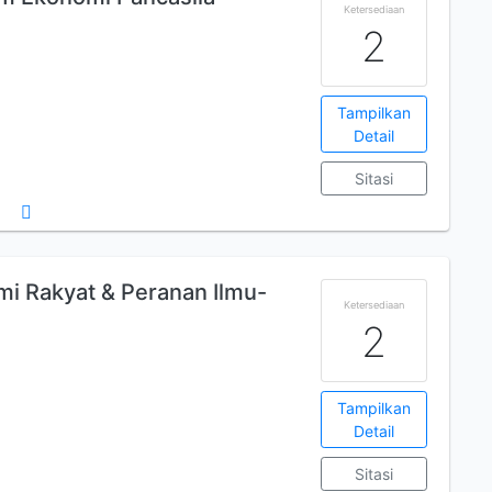
Ketersediaan
2
Tampilkan
Detail
Sitasi
 Rakyat & Peranan Ilmu-
Ketersediaan
2
Tampilkan
Detail
Sitasi