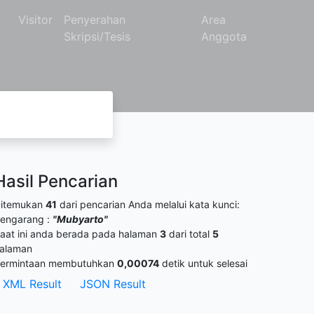
Visitor
Penyerahan
Area
Skripsi/Tesis
Anggota
Hasil Pencarian
itemukan
41
dari pencarian Anda melalui kata kunci:
engarang :
"Mubyarto"
aat ini anda berada pada halaman
3
dari total
5
alaman
ermintaan membutuhkan
0,00074
detik untuk selesai
XML Result
JSON Result