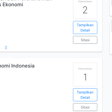
Ketersediaan
is Ekonomi
2
Tampilkan
Detail
Sitasi
nomi Indonesia
Ketersediaan
1
Tampilkan
Detail
Sitasi