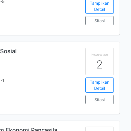
7-5
Tampilkan
Detail
Sitasi
Sosial
Ketersediaan
2
-1
Tampilkan
Detail
Sitasi
em Ekonomi Pancasila