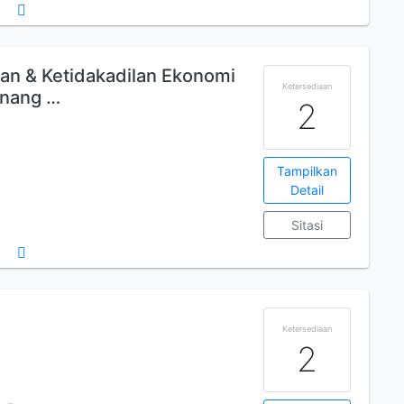
n & Ketidakadilan Ekonomi
Ketersediaan
enang …
2
Tampilkan
Detail
Sitasi
Ketersediaan
2