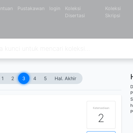
ntuan
Pustakawan
login
Koleksi
Koleksi
Disertasi
Skripsi
1
2
3
4
5
Hal. Akhir
D
P
S
h
Ketersediaan
P
2