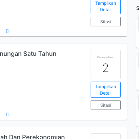
Tampilkan
S
Detail
Sitasi
enungan Satu Tahun
Ketersediaan
2
Tampilkan
Detail
Sitasi
rah Dan Perekonomian