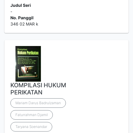
Judul Seri
-
No. Panggil
346 02 MAR k
KOMPILASI HUKUM
PERIKATAN
Mariam Darus Badrulzaman
Faturrahman Djamil
Taryana Soenandar