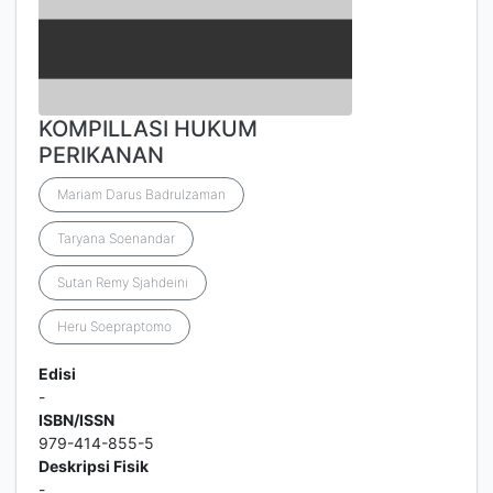
KOMPILLASI HUKUM
PERIKANAN
Mariam Darus Badrulzaman
Taryana Soenandar
Sutan Remy Sjahdeini
Heru Soepraptomo
Edisi
-
ISBN/ISSN
979-414-855-5
Deskripsi Fisik
-