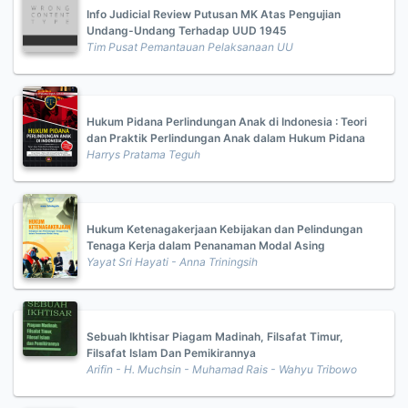
Info Judicial Review Putusan MK Atas Pengujian
Undang-Undang Terhadap UUD 1945
Tim Pusat Pemantauan Pelaksanaan UU
Hukum Pidana Perlindungan Anak di Indonesia : Teori
dan Praktik Perlindungan Anak dalam Hukum Pidana
Harrys Pratama Teguh
Hukum Ketenagakerjaan Kebijakan dan Pelindungan
Tenaga Kerja dalam Penanaman Modal Asing
Yayat Sri Hayati - Anna Triningsih
Sebuah Ikhtisar Piagam Madinah, Filsafat Timur,
Filsafat Islam Dan Pemikirannya
Arifin - H. Muchsin - Muhamad Rais - Wahyu Tribowo