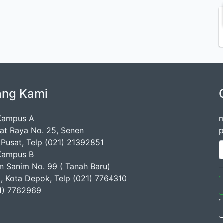
ang Kami
Kampus A
m
mat Raya No. 25, Senen
p
 Pusat, Telp (021) 21392851
Kampus B
en Sanim No. 99 ( Tanah Baru)
ji, Kota Depok, Telp (021) 7764310
1) 7762969