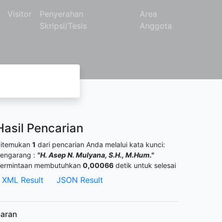
Visitor
Penyerahan
Area
Skripsi/Tesis
Anggota
Hasil Pencarian
itemukan
1
dari pencarian Anda melalui kata kunci:
engarang :
"H. Asep N. Mulyana, S.H., M.Hum."
ermintaan membutuhkan
0,00066
detik untuk selesai
XML Result
JSON Result
aran