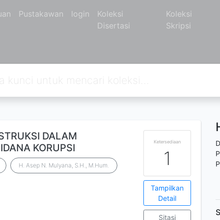
uan
Pustakawan
login
Koleksi
Koleksi
Disertasi
Skripsi
STRUKSI DALAM
Ketersediaan
D
PIDANA KORUPSI
1
P
P
H. Asep N. Mulyana, S.H., M.Hum.
Tampilkan
Detail
S
Sitasi