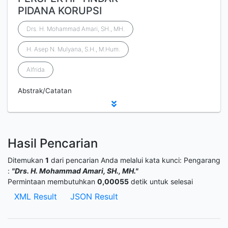
PIDANA KORUPSI
Drs. H. Mohammad Amari, SH., MH.
H. Asep N. Mulyana, S.H., M.Hum.
Alfrida
Abstrak/Catatan
Hasil Pencarian
Ditemukan
1
dari pencarian Anda melalui kata kunci:
Pengarang
:
"Drs. H. Mohammad Amari, SH., MH."
Permintaan membutuhkan
0,00055
detik untuk selesai
XML Result
JSON Result